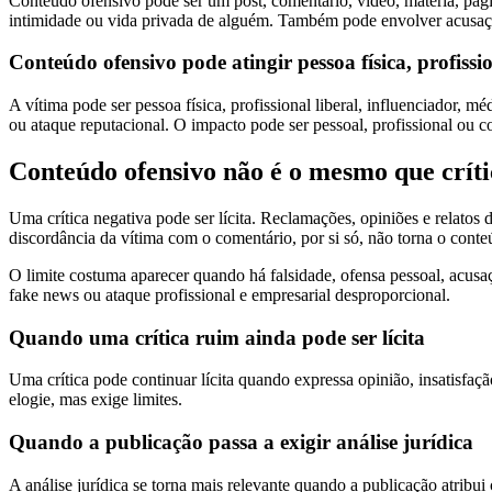
Conteúdo ofensivo pode ser um post, comentário, vídeo, matéria, pági
intimidade ou vida privada de alguém. Também pode envolver acusaçã
Conteúdo ofensivo pode atingir pessoa física, profiss
A vítima pode ser pessoa física, profissional liberal, influenciador, mé
ou ataque reputacional. O impacto pode ser pessoal, profissional ou co
Conteúdo ofensivo não é o mesmo que críti
Uma crítica negativa pode ser lícita. Reclamações, opiniões e relatos
discordância da vítima com o comentário, por si só, não torna o cont
O limite costuma aparecer quando há falsidade, ofensa pessoal, acusa
fake news ou ataque profissional e empresarial desproporcional.
Quando uma crítica ruim ainda pode ser lícita
Uma crítica pode continuar lícita quando expressa opinião, insatisfaç
elogie, mas exige limites.
Quando a publicação passa a exigir análise jurídica
A análise jurídica se torna mais relevante quando a publicação atribu