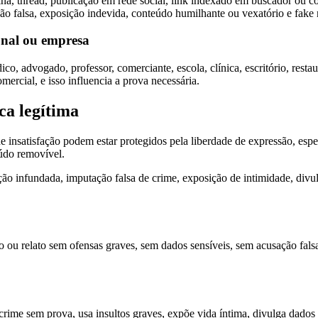
na, thread, publicação em rede social, link indexado em buscador ou c
o falsa, exposição indevida, conteúdo humilhante ou vexatório e fake
ional ou empresa
dico, advogado, professor, comerciante, escola, clínica, escritório, resta
mercial, e isso influencia a prova necessária.
ca legítima
 de insatisfação podem estar protegidos pela liberdade de expressão, e
eúdo removível.
ção infundada, imputação falsa de crime, exposição de intimidade, divu
ão ou relato sem ofensas graves, sem dados sensíveis, sem acusação fals
i crime sem prova, usa insultos graves, expõe vida íntima, divulga dado