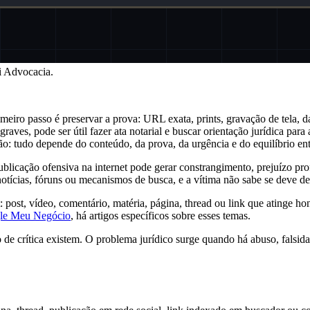
ti Advocacia.
eiro passo é preservar a prova: URL exata, prints, gravação de tela, dat
aves, pode ser útil fazer ata notarial e buscar orientação jurídica para
ão: tudo depende do conteúdo, da prova, da urgência e do equilíbrio en
licação ofensiva na internet pode gerar constrangimento, prejuízo pro
notícias, fóruns ou mecanismos de busca, e a vítima não sabe se deve den
t: post, vídeo, comentário, matéria, página, thread ou link que atinge 
gle Meu Negócio
, há artigos específicos sobre esses temas.
ito de crítica existem. O problema jurídico surge quando há abuso, fals