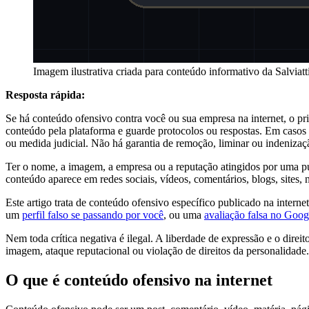
Imagem ilustrativa criada para conteúdo informativo da Salviat
Resposta rápida:
Se há conteúdo ofensivo contra você ou sua empresa na internet, o prim
conteúdo pela plataforma e guarde protocolos ou respostas. Em casos gr
ou medida judicial. Não há garantia de remoção, liminar ou indenizaç
Ter o nome, a imagem, a empresa ou a reputação atingidos por uma pub
conteúdo aparece em redes sociais, vídeos, comentários, blogs, sites, 
Este artigo trata de conteúdo ofensivo específico publicado na interne
um
perfil falso se passando por você
, ou uma
avaliação falsa no Goo
Nem toda crítica negativa é ilegal. A liberdade de expressão e o dire
imagem, ataque reputacional ou violação de direitos da personalidade.
O que é conteúdo ofensivo na internet