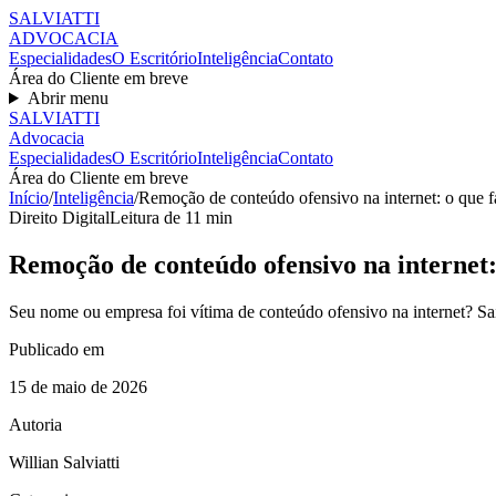
SALVIATT
I
ADVOCACIA
Especialidades
O Escritório
Inteligência
Contato
Área do Cliente em breve
Abrir menu
SALVIATT
I
Advocacia
Especialidades
O Escritório
Inteligência
Contato
Área do Cliente em breve
Início
/
Inteligência
/
Remoção de conteúdo ofensivo na internet: o que f
Direito Digital
Leitura de
11
min
Remoção de conteúdo ofensivo na internet:
Seu nome ou empresa foi vítima de conteúdo ofensivo na internet? Sai
Publicado em
15 de maio de 2026
Autoria
Willian Salviatti