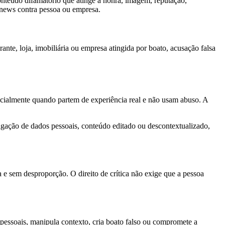
onteúdo difamatório que atinge a honra, imagem, reputação,
 news contra pessoa ou empresa.
urante, loja, imobiliária ou empresa atingida por boato, acusação falsa
specialmente quando partem de experiência real e não usam abuso. A
lgação de dados pessoais, conteúdo editado ou descontextualizado,
a e sem desproporção. O direito de crítica não exige que a pessoa
s pessoais, manipula contexto, cria boato falso ou compromete a