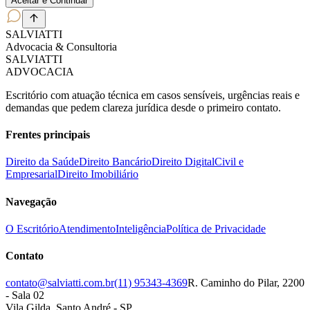
Aceitar e Continuar
SALVIATT
I
Advocacia & Consultoria
SALVIATT
I
ADVOCACIA
Escritório com atuação técnica em casos sensíveis, urgências reais e
demandas que pedem clareza jurídica desde o primeiro contato.
Frentes principais
Direito da Saúde
Direito Bancário
Direito Digital
Civil e
Empresarial
Direito Imobiliário
Navegação
O Escritório
Atendimento
Inteligência
Política de Privacidade
Contato
contato@salviatti.com.br
(11) 95343-4369
R. Caminho do Pilar, 2200
- Sala 02
Vila Gilda, Santo André - SP