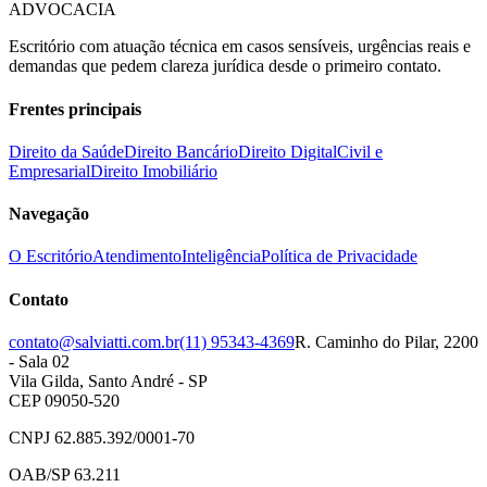
ADVOCACIA
Escritório com atuação técnica em casos sensíveis, urgências reais e
demandas que pedem clareza jurídica desde o primeiro contato.
Frentes principais
Direito da Saúde
Direito Bancário
Direito Digital
Civil e
Empresarial
Direito Imobiliário
Navegação
O Escritório
Atendimento
Inteligência
Política de Privacidade
Contato
contato@salviatti.com.br
(11) 95343-4369
R. Caminho do Pilar, 2200
- Sala 02
Vila Gilda, Santo André - SP
CEP 09050-520
CNPJ 62.885.392/0001-70
OAB/SP 63.211