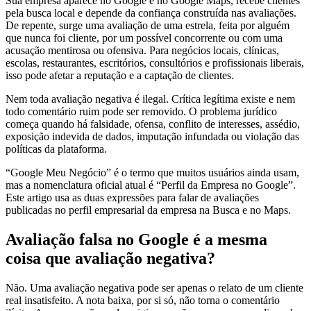
Sua empresa aparece no Google e no Google Maps, recebe clientes
pela busca local e depende da confiança construída nas avaliações.
De repente, surge uma avaliação de uma estrela, feita por alguém
que nunca foi cliente, por um possível concorrente ou com uma
acusação mentirosa ou ofensiva. Para negócios locais, clínicas,
escolas, restaurantes, escritórios, consultórios e profissionais liberais,
isso pode afetar a reputação e a captação de clientes.
Nem toda avaliação negativa é ilegal. Crítica legítima existe e nem
todo comentário ruim pode ser removido. O problema jurídico
começa quando há falsidade, ofensa, conflito de interesses, assédio,
exposição indevida de dados, imputação infundada ou violação das
políticas da plataforma.
“Google Meu Negócio” é o termo que muitos usuários ainda usam,
mas a nomenclatura oficial atual é “Perfil da Empresa no Google”.
Este artigo usa as duas expressões para falar de avaliações
publicadas no perfil empresarial da empresa na Busca e no Maps.
Avaliação falsa no Google é a mesma
coisa que avaliação negativa?
Não. Uma avaliação negativa pode ser apenas o relato de um cliente
real insatisfeito. A nota baixa, por si só, não torna o comentário