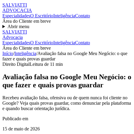
SALVIATT
I
ADVOCACIA
Especialidades
O Escritório
Inteligência
Contato
Área do Cliente em breve
Abrir menu
SALVIATT
I
Advocacia
Especialidades
O Escritório
Inteligência
Contato
Área do Cliente em breve
Início
/
Inteligência
/
Avaliação falsa no Google Meu Negócio: o que
fazer e quais provas guardar
Direito Digital
Leitura de
11
min
Avaliação falsa no Google Meu Negócio: o
que fazer e quais provas guardar
Recebeu avaliação falsa, ofensiva ou de quem nunca foi cliente no
Google? Veja quais provas guardar, como denunciar pela plataforma
e quando buscar orientação jurídica.
Publicado em
15 de maio de 2026