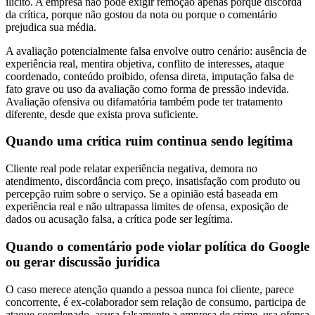
ilícito. A empresa não pode exigir remoção apenas porque discorda
da crítica, porque não gostou da nota ou porque o comentário
prejudica sua média.
A avaliação potencialmente falsa envolve outro cenário: ausência de
experiência real, mentira objetiva, conflito de interesses, ataque
coordenado, conteúdo proibido, ofensa direta, imputação falsa de
fato grave ou uso da avaliação como forma de pressão indevida.
Avaliação ofensiva ou difamatória também pode ter tratamento
diferente, desde que exista prova suficiente.
Quando uma crítica ruim continua sendo legítima
Cliente real pode relatar experiência negativa, demora no
atendimento, discordância com preço, insatisfação com produto ou
percepção ruim sobre o serviço. Se a opinião está baseada em
experiência real e não ultrapassa limites de ofensa, exposição de
dados ou acusação falsa, a crítica pode ser legítima.
Quando o comentário pode violar política do Google
ou gerar discussão jurídica
O caso merece atenção quando a pessoa nunca foi cliente, parece
concorrente, é ex-colaborador sem relação de consumo, participa de
ataque coordenado, acusa falsamente a empresa de crime, usa ofensa