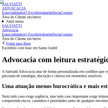
SALVIATT
I
ADVOCACIA
Especialidades
O Escritório
Inteligência
Contato
Área do Cliente em breve
Abrir menu
SALVIATT
I
Advocacia
Especialidades
O Escritório
Inteligência
Contato
Área do Cliente em breve
Voltar para Base
Escritório com base em Santo André
Advocacia com
leitura estratég
A Salviatti Advocacia atua de forma personalizada em conflitos que ex
precisam de estratégia, discrição e clareza em momentos sensíveis.
Uma atuação menos burocrática e mais est
Nem todo caso exige urgência, mas todo caso importante exige leitura c
compreenda riscos, caminhos e prioridades antes de qualquer movime