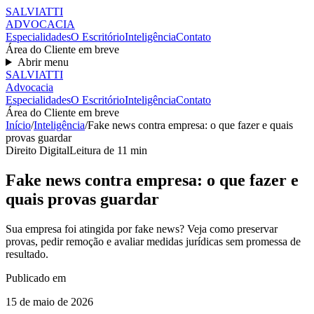
SALVIATT
I
ADVOCACIA
Especialidades
O Escritório
Inteligência
Contato
Área do Cliente em breve
Abrir menu
SALVIATT
I
Advocacia
Especialidades
O Escritório
Inteligência
Contato
Área do Cliente em breve
Início
/
Inteligência
/
Fake news contra empresa: o que fazer e quais
provas guardar
Direito Digital
Leitura de
11
min
Fake news contra empresa: o que fazer e
quais provas guardar
Sua empresa foi atingida por fake news? Veja como preservar
provas, pedir remoção e avaliar medidas jurídicas sem promessa de
resultado.
Publicado em
15 de maio de 2026