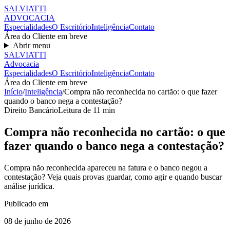
SALVIATT
I
ADVOCACIA
Especialidades
O Escritório
Inteligência
Contato
Área do Cliente em breve
Abrir menu
SALVIATT
I
Advocacia
Especialidades
O Escritório
Inteligência
Contato
Área do Cliente em breve
Início
/
Inteligência
/
Compra não reconhecida no cartão: o que fazer
quando o banco nega a contestação?
Direito Bancário
Leitura de
11
min
Compra não reconhecida no cartão: o que
fazer quando o banco nega a contestação?
Compra não reconhecida apareceu na fatura e o banco negou a
contestação? Veja quais provas guardar, como agir e quando buscar
análise jurídica.
Publicado em
08 de junho de 2026