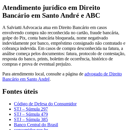
Atendimento jurídico em Direito
Bancário em Santo André e ABC
A Salviatti Advocacia atua em Direito Bancário em casos
envolvendo compra não reconhecida no cartão, fraude bancária,
golpe do Pix, conta bancária bloqueada, nome negativado
indevidamente por banco, empréstimo consignado não contratado e
cobrança indevida. Em casos de compra desconhecida na fatura, a
análise começa pelos documentos: fatura, protocolo de contestação,
resposta do banco, prints, boletim de ocorrência, histórico de
compras e prova de eventual prejuízo.
Para atendimento local, consulte a página de
advogado de Direito
Bancário em Santo André
.
Fontes úteis
Código de Defesa do Consumidor
STJ – Súmula 297
STJ – Súmula 479
STJ – Súmula 385
Banco Central do Brasil
consumidor.gov.br