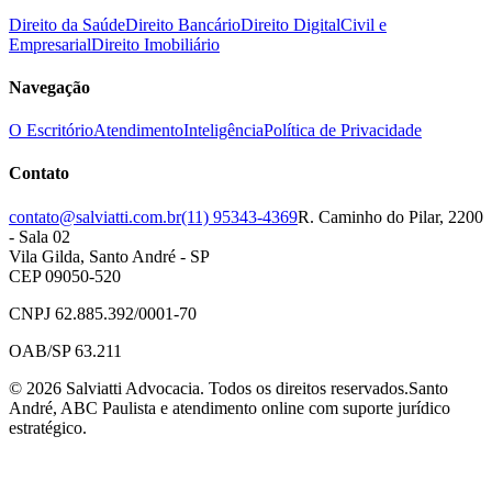
Direito da Saúde
Direito Bancário
Direito Digital
Civil e
Empresarial
Direito Imobiliário
Navegação
O Escritório
Atendimento
Inteligência
Política de Privacidade
Contato
contato@salviatti.com.br
(11) 95343-4369
R. Caminho do Pilar, 2200
- Sala 02
Vila Gilda, Santo André - SP
CEP 09050-520
CNPJ 62.885.392/0001-70
OAB/SP 63.211
©
2026
Salviatti Advocacia. Todos os direitos reservados.
Santo
André, ABC Paulista e atendimento online com suporte jurídico
estratégico.