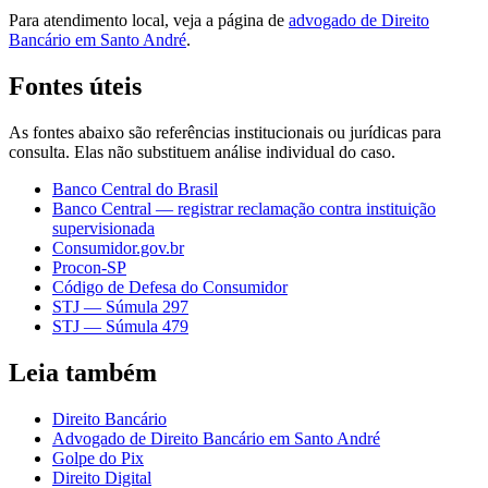
Para atendimento local, veja a página de
advogado de Direito
Bancário em Santo André
.
Fontes úteis
As fontes abaixo são referências institucionais ou jurídicas para
consulta. Elas não substituem análise individual do caso.
Banco Central do Brasil
Banco Central — registrar reclamação contra instituição
supervisionada
Consumidor.gov.br
Procon-SP
Código de Defesa do Consumidor
STJ — Súmula 297
STJ — Súmula 479
Leia também
Direito Bancário
Advogado de Direito Bancário em Santo André
Golpe do Pix
Direito Digital