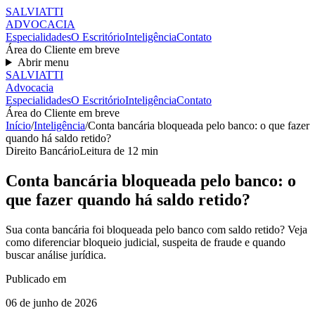
SALVIATT
I
ADVOCACIA
Especialidades
O Escritório
Inteligência
Contato
Área do Cliente em breve
Abrir menu
SALVIATT
I
Advocacia
Especialidades
O Escritório
Inteligência
Contato
Área do Cliente em breve
Início
/
Inteligência
/
Conta bancária bloqueada pelo banco: o que fazer
quando há saldo retido?
Direito Bancário
Leitura de
12
min
Conta bancária bloqueada pelo banco: o
que fazer quando há saldo retido?
Sua conta bancária foi bloqueada pelo banco com saldo retido? Veja
como diferenciar bloqueio judicial, suspeita de fraude e quando
buscar análise jurídica.
Publicado em
06 de junho de 2026