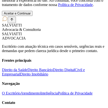
melhorar a experiência no site. Ao continuar, você concorda com o
tratamento de dados conforme nossa
Política de Privacidade
.
Aceitar e Continuar
SALVIATT
I
Advocacia & Consultoria
SALVIATT
I
ADVOCACIA
Escritório com atuação técnica em casos sensíveis, urgências reais e
demandas que pedem clareza jurídica desde o primeiro contato.
Frentes principais
Direito da Saúde
Direito Bancário
Direito Digital
Civil e
Empresarial
Direito Imobiliário
Navegação
O Escritório
Atendimento
Inteligência
Política de Privacidade
Contato