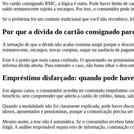
No cartão consignado RMC, a lógica é outra. Pode haver limite de ca
saldo remanescente sujeito a encargos. Por isso, o consumidor pode
Se o problema for um contrato tradicional que você não reconhece, l
Por que a dívida do cartão consignado par
A sensação de que a dívida não acaba costuma surgir porque o descon
remanescente, encargos, novas compras, saque ou ausência de pagament
Esse é o ponto que mais causa confusão. O aposentado ou pensionista
informa dívida aberta. Para entender o caso, não basta olhar o descont
Empréstimo disfarçado: quando pode have
Em alguns casos, o consumidor acredita ter contratado empréstimo con
benefício, sem compreender que aderiu a cartão de crédito, fatura, sal
Quando a modalidade não foi claramente explicada, pode haver discus
idosos, aposentados e pensionistas, porque a comunicação precisa ser
Mesmo assim, a tese não é automática. Se o consumidor recebeu fatura
frágil. A análise responsável separa erro de informação, contratação c