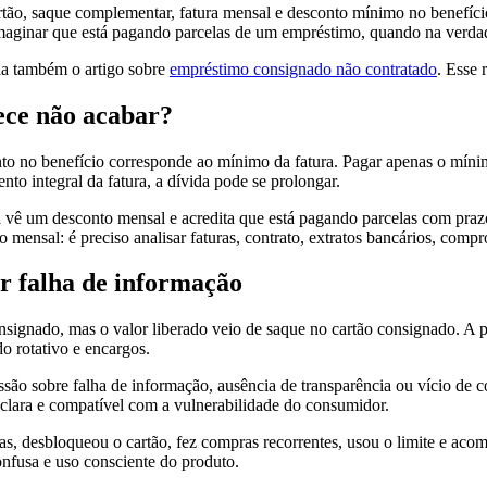
rtão, saque complementar, fatura mensal e desconto mínimo no benefíci
 imaginar que está pagando parcelas de um empréstimo, quando na verd
eia também o artigo sobre
empréstimo consignado não contratado
. Esse 
ece não acabar?
to no benefício corresponde ao mínimo da fatura. Pagar apenas o mínim
o integral da fatura, a dívida pode se prolongar.
 vê um desconto mensal e acredita que está pagando parcelas com praz
o mensal: é preciso analisar faturas, contrato, extratos bancários, compr
r falha de informação
signado, mas o valor liberado veio de saque no cartão consignado. A p
do rotativo e encargos.
são sobre falha de informação, ausência de transparência ou vício de c
 clara e compatível com a vulnerabilidade do consumidor.
s, desbloqueou o cartão, fez compras recorrentes, usou o limite e aco
onfusa e uso consciente do produto.