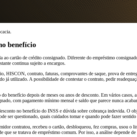
cacia.
o benefício
 ao cartão de crédito consignado. Diferente do empréstimo consignado
tante continua sujeito a encargos.
io, HISCON, contrato, faturas, comprovantes de saque, prova de entre
do já utilizado. A possibilidade de contestar o contrato, pedir readequ
o do benefício depois de meses ou anos de desconto. Em vários casos,
signado, com pagamento mínimo mensal e saldo que parece nunca acabar
desconto no benefício do INSS e dúvida sobre cobrança indevida. O obj
e ser questionado, quais cuidados tomar e quando pode fazer sentido bu
dor contratou, recebeu o cartão, desbloqueou, fez compras, usou o li
de que se tratava de empréstimo comum. Por isso, a análise depende de e