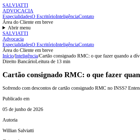
SALVIATT
I
ADVOCACIA
Especialidades
O Escritório
Inteligência
Contato
Área do Cliente em breve
Abrir menu
SALVIATT
I
Advocacia
Especialidades
O Escritório
Inteligência
Contato
Área do Cliente em breve
Início
/
Inteligência
/
Cartão consignado RMC: o que fazer quando a dívi
Direito Bancário
Leitura de
13
min
Cartão consignado RMC: o que fazer quand
Sofrendo com descontos de cartão consignado RMC no INSS? Entenda
Publicado em
05 de junho de 2026
Autoria
Willian Salviatti