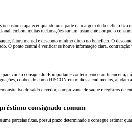
ão costuma aparecer quando uma parte da margem do benefício fica re
icional, embora muitas reclamações surjam justamente porque o consum
 saque, fatura mensal e desconto mínimo direto no benefício. O desconto
o. O ponto central é verificar se houve informação clara, contratação
para cartão consignado. É importante conferir banco ou financeira, núm
nsignações, conhecido como HISCON em muitos atendimentos, ajudam a i
demonstrativo de saldo devedor, comprovante de saque e registros de en
mpréstimo consignado comum
me parcelas fixas, possui prazo determinado e consegue estimar quand