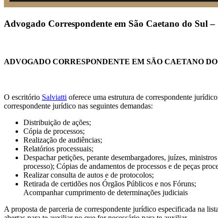
Advogado Correspondente em São Caetano do Sul –
ADVOGADO CORRESPONDENTE EM SÃO CAETANO DO 
O escritório
Salviatti
oferece uma estrutura de correspondente jurídico
correspondente jurídico nas seguintes demandas:
Distribuição de ações;
Cópia de processos;
Realização de audiências;
Relatórios processuais;
Despachar petições, perante desembargadores, juízes, ministro
processo); Cópias de andamentos de processos e de peças proce
Realizar consulta de autos e de protocolos;
Retirada de certidões nos Órgãos Públicos e nos Fóruns;
Acompanhar cumprimento de determinações judiciais
A proposta de parceria de correspondente jurídico especificada na lista 
abertas para te auxiliar no que for necessário para te auxiliar.