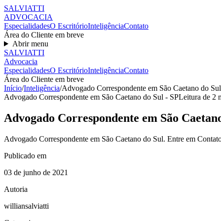
SALVIATT
I
ADVOCACIA
Especialidades
O Escritório
Inteligência
Contato
Área do Cliente em breve
Abrir menu
SALVIATT
I
Advocacia
Especialidades
O Escritório
Inteligência
Contato
Área do Cliente em breve
Início
/
Inteligência
/
Advogado Correspondente em São Caetano do Sul
Advogado Correspondente em São Caetano do Sul - SP
Leitura de
2
m
Advogado Correspondente em São Caetano
Advogado Correspondente em São Caetano do Sul. Entre em Contato.
Publicado em
03 de junho de 2021
Autoria
williansalviatti