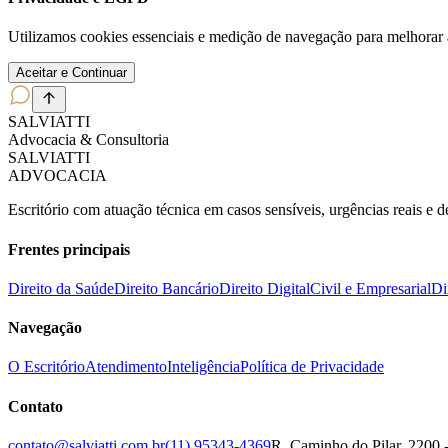
Utilizamos cookies essenciais e medição de navegação para melhorar 
Aceitar e Continuar
SALVIATT
I
Advocacia & Consultoria
SALVIATT
I
ADVOCACIA
Escritório com atuação técnica em casos sensíveis, urgências reais e 
Frentes principais
Direito da Saúde
Direito Bancário
Direito Digital
Civil e Empresarial
Di
Navegação
O Escritório
Atendimento
Inteligência
Política de Privacidade
Contato
contato@salviatti.com.br
(11) 95343-4369
R. Caminho do Pilar, 2200 -